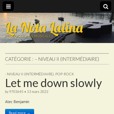
La Nota Latina
PRODUCCIONES MUSICALES
CATÉGORIE :
– NIVEAU II (INTERMÉDIAIRE)
- NIVEAU II (INTERMÉDIAIRE)
,
POP-ROCK
Let me down slowly
by
9703645
•
13 mars 2022
Alec Benjamin
Read more →