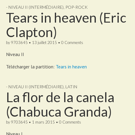
- NIVEAU II (INTERMÉDIAIRE)
,
POP-ROCK
Tears in heaven (Eric
Clapton)
by
9703645
•
13 juillet 2015
•
0 Comments
Niveau II
Télécharger la partition:
Tears in heaven
- NIVEAU II (INTERMÉDIAIRE)
,
LATIN
La flor de la canela
(Chabuca Granda)
by
9703645
•
1 mars 2015
•
0 Comments
Niveau I