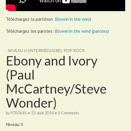
Téléchargez la partition:
Blowin’in the wind
Téléchargez les paroles:
Blowin’in the wind (paroles)
- NIVEAU II (INTERMÉDIAIRE)
,
POP-ROCK
Ebony and Ivory
(Paul
McCartney/Steve
Wonder)
by
9703645
•
23 août 2018
•
0 Comments
Niveau II