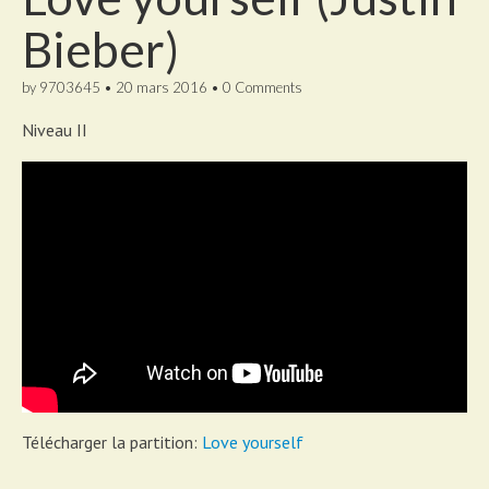
Bieber)
by
9703645
•
20 mars 2016
•
0 Comments
Niveau II
Télécharger la partition:
Love yourself