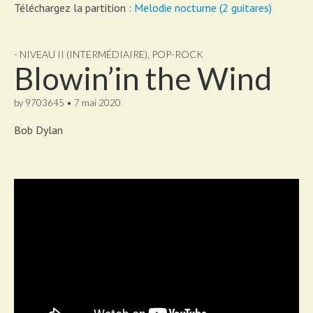
Téléchargez la partition :
Melodie nocturne (2 guitares)
- NIVEAU II (INTERMÉDIAIRE)
,
POP-ROCK
Blowin’in the Wind
by
9703645
•
7 mai 2020
Bob Dylan