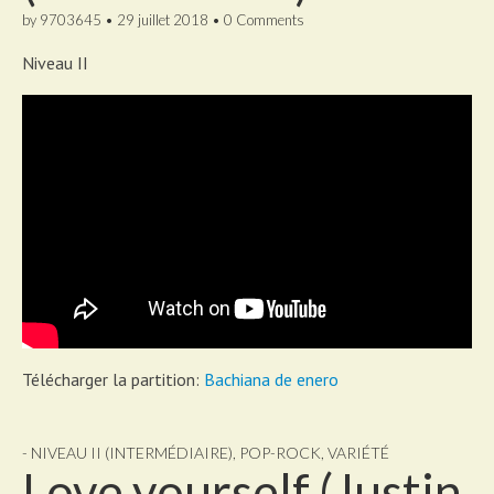
by
9703645
•
29 juillet 2018
•
0 Comments
Niveau II
Télécharger la partition:
Bachiana de enero
- NIVEAU II (INTERMÉDIAIRE)
,
POP-ROCK
,
VARIÉTÉ
Love yourself (Justin