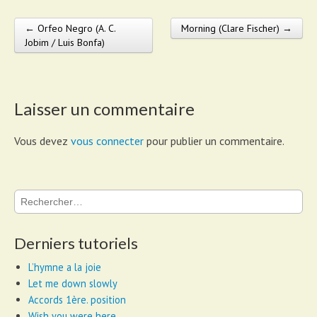
← Orfeo Negro (A. C.
Morning (Clare Fischer) →
Post navigation
Jobim / Luis Bonfa)
Laisser un commentaire
Vous devez
vous connecter
pour publier un commentaire.
Rechercher :
Derniers tutoriels
L’hymne a la joie
Let me down slowly
Accords 1ère. position
Wish you were here