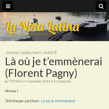
La Nota Latina
PRODUCCIONES MUSICALES
- NIVEAU I (DÉBUTANT)
,
VARIÉTÉ
Là où je t’emmènerai
(Florent Pagny)
by
9703645
•
9 novembre 2014
•
0 Comments
Niveau I
Télécharger partition:
Là où je t’emmènerai