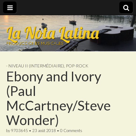
La Nota Latina
PRODUCCIONES MUSICALES
- NIVEAU II (INTERMÉDIAIRE)
,
POP-ROCK
Ebony and Ivory
(Paul
McCartney/Steve
Wonder)
by
9703645
•
23 août 2018
•
0 Comments