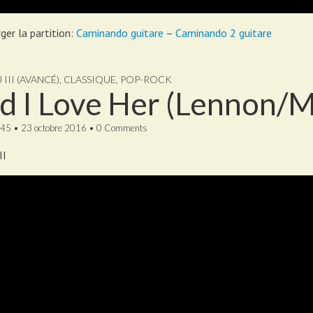
ger la partition:
Caminando guitare
–
Caminando 2 guitare
 III (AVANCÉ)
,
CLASSIQUE
,
POP-ROCK
d I Love Her (Lennon/
45
•
23 octobre 2016
•
0 Comments
II