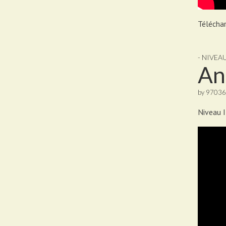
Téléchar
- NIVEAU
An
by
97036
Niveau I