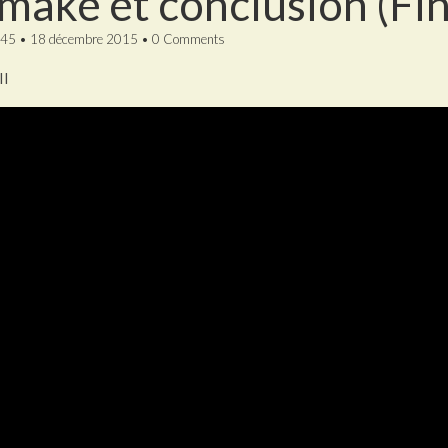
make et conclusion (Fi
45
•
18 décembre 2015
•
0 Comments
II