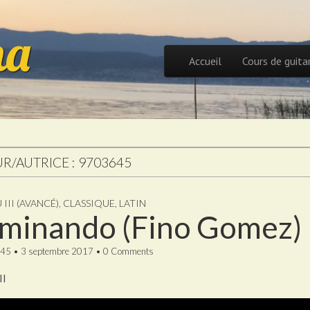
na
Skip to content
Accueil
Cours de guita
Main menu
R/AUTRICE :
9703645
 III (AVANCÉ)
,
CLASSIQUE
,
LATIN
minando (Fino Gomez)
45
•
3 septembre 2017
•
0 Comments
II