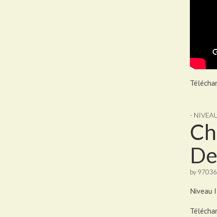
Téléchar
- NIVEA
Ch
De
by
97036
Niveau I
Téléchar