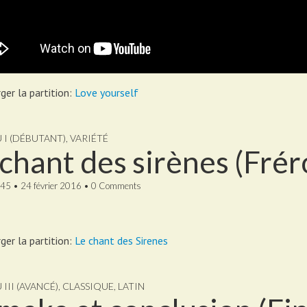
ger la partition:
Love yourself
U I (DÉBUTANT)
,
VARIÉTÉ
 chant des sirènes (Fré
45
•
24 février 2016
•
0 Comments
ger la partition:
Le chant des Sirenes
 III (AVANCÉ)
,
CLASSIQUE
,
LATIN