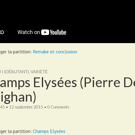
ger la partition:
Remake et conclusion
U I (DÉBUTANT)
,
VARIÉTÉ
amps Elysées (Pierre D
ighan)
45
•
12 septembre 2015
•
0 Comments
ger la partition:
Champs Elysées