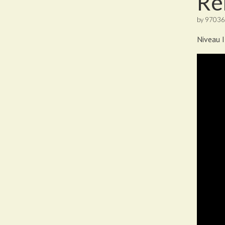
Re
by
97036
Niveau I