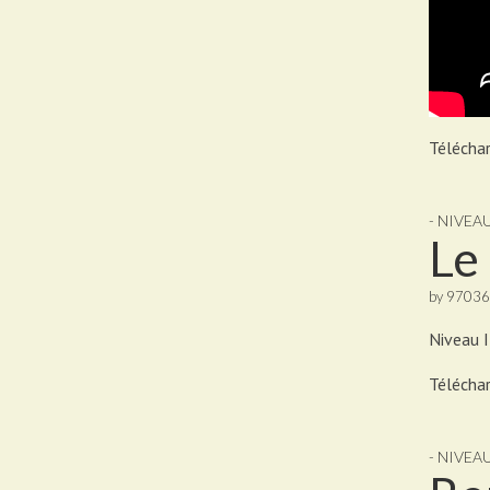
Téléchar
- NIVEA
Le
by
97036
Niveau I
Téléchar
- NIVEAU