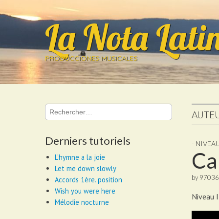
La Nota Lati
PRODUCCIONES MUSICALES
Rechercher :
AUTEU
Derniers tutoriels
- NIVEAU
Ca
L’hymne a la joie
Let me down slowly
by
97036
Accords 1ère. position
Wish you were here
Niveau I
Mélodie nocturne