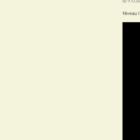
by
97036
Niveau I