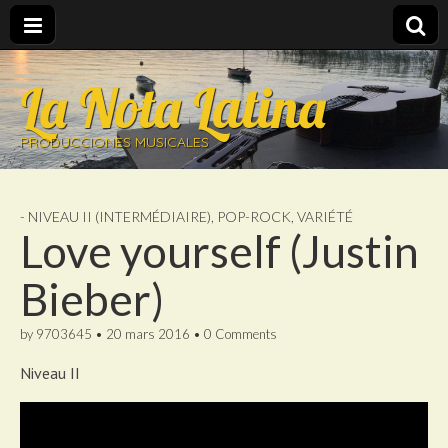
La Nota Latina
PRODUCCIONES MUSICALES
- NIVEAU II (INTERMÉDIAIRE)
,
POP-ROCK
,
VARIÉTÉ
Love yourself (Justin
Bieber)
by
9703645
•
20 mars 2016
•
0 Comments
Niveau II