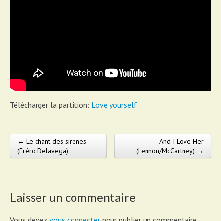
Télécharger la partition:
Love yourself
← Le chant des sirènes
And I Love Her
Post navigation
(Fréro Delavega)
(Lennon/McCartney) →
Laisser un commentaire
Vous devez
vous connecter
pour publier un commentaire.